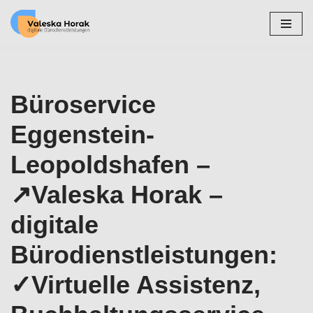
Zum
Inhalt
springen
Büroservice
Eggenstein-
Leopoldshafen –
↗️Valeska Horak –
digitale
Bürodienstleistungen:
✓Virtuelle Assistenz,