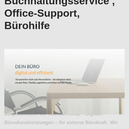
Buchhaltungsservice ,
Office-Support,
Bürohilfe
Entscheiden Sie sich für Büroservice für
Eggenstein-Leopoldshafen bei ↗️Valeska Horak –
digitale Bürodienstleistungen oder ✓Office-Support,
Virtuelle Assistenz, Buchhaltungsservice ,
Bürohilfe. Erhältlich: ✓Virtuelle Assistenz,
✓Büroservice, ✓Buchhaltungsservice , ✓Office-
Support als auch ✓Bürohilfe in Eggenstein-
Leopoldshafen bei Valeska Horak – digitale
Bürodienstleistungen – Ihr externe Bürokraft. Wir