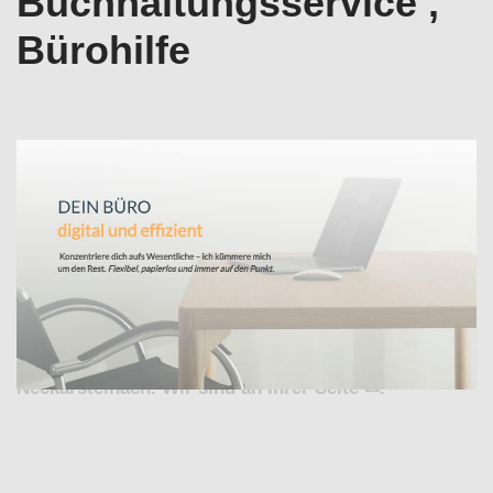
Buchhaltungsservice ,
Bürohilfe
Jetzt Büroservice für Neckarsteinach erkunden bei
↗️Valeska Horak – digitale Bürodienstleistungen
oder ✓Buchhaltungsservice , Virtuelle Assistenz,
Office-Support, Bürohilfe. ➡️ Valeska Horak –
digitale Bürodienstleistungen, Ihr externe Bürokraft:
✓Buchhaltungsservice , ✓Büroservice, ✓Virtuelle
Assistenz, ✓Office-Support und ✓Bürohilfe in
Neckarsteinach. Wir sind an Ihrer Seite ✉.