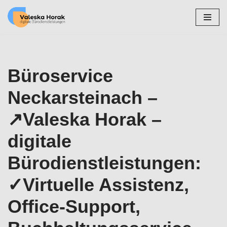
Zum
Inhalt
springen
Büroservice
Neckarsteinach –
↗️Valeska Horak –
digitale
Bürodienstleistungen:
✓Virtuelle Assistenz,
Office-Support,