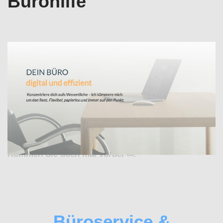
Bürohilfe
Ihre Auswahl für Büroservice in Bornheim bei
↗️Valeska Horak – digitale Bürodienstleistungen als
auch ✓Office-Support, Buchhaltungsservice ,
Virtuelle Assistenz, Bürohilfe. ✓Büroservice,
✓Virtuelle Assistenz, ✓Buchhaltungsservice ,
✓Office-Support und ✓Bürohilfe. ➡️ Valeska Horak –
digitale Bürodienstleistungen, Ihr externe Bürokraft.
Kommen Sie doch mal vorbei ✉.
Büroservice &