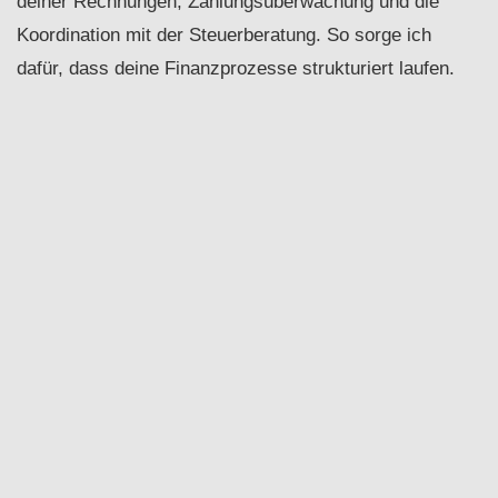
deiner Rechnungen, Zahlungsüberwachung und die
Koordination mit der Steuerberatung. So sorge ich
dafür, dass deine Finanzprozesse strukturiert laufen.
Assistenz auf Management-Ebene
Ich unterstütze dich auf strategischer Arbeitsebene und
übernehme organisatorische Tätigkeiten. Ich optimiere
deine Prozesse, bereite relevante Entscheidungsdaten
auf und unterstütze dich im Geschäftsalltag.
Bewerbermanagement & Recruiting
Ich prüfe eingehende Bewerbungen, fordere fehlende
Unterlagen an und unterstütze so einen effektiven