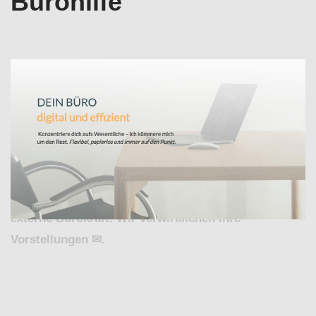
Bürohilfe
Schlagen Sie zu Büroservice für Hördt bei ↗️Valeska
Horak – digitale Bürodienstleistungen und ✓Office-
Support, Virtuelle Assistenz, Buchhaltungsservice ,
Bürohilfe. ➡️ Valeska Horak – digitale
Bürodienstleistungen, für Hördt sind
✓Buchhaltungsservice , ✓Büroservice, ✓Virtuelle
Assistenz, ✓Office-Support und ✓Bürohilfe Ihr
externe Bürokraft. Wir verwirklichen Ihre
Vorstellungen ✉.