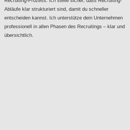
Recruiting-Prozess. Ich stelle sicher, dass Recruiting-
Abläufe klar strukturiert sind, damit du schneller
entscheiden kannst. Ich unterstütze dein Unternehmen
professionell in allen Phasen des Recruitings – klar und
übersichtlich.
Digitale Assistenz & ortsunabhängige
Unterstützung
Mit mir arbeitest du digital, variabel und komplett
standortunabhängig. Ich unterstütze als virtuelle
Assistenz bei Aufgaben und entlaste dich in Bereichen,
in denen du Unterstützung benötigst.