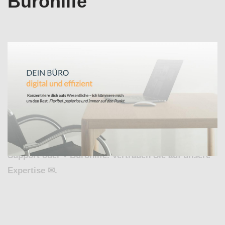
Bürohilfe
Ihre Optionen für Büroservice in Ladenburg bei
↗️Valeska Horak – digitale Bürodienstleistungen
oder ✓Virtuelle Assistenz, Buchhaltungsservice ,
Office-Support, Bürohilfe. ➡️ Valeska Horak –
digitale Bürodienstleistungen, in Ladenburg – Ihr
externe Bürokraft für ✓Buchhaltungsservice ,
✓Virtuelle Assistenz, ✓Büroservice, ✓Office-
Support oder ✓Bürohilfe. Vertrauen Sie auf unsere
Expertise ✉.