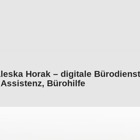
eska Horak – digitale Bürodienst
 Assistenz, Bürohilfe
Horak – digitale Bürodienstleistungen und ✓Buchhaltung
uelle Assistenz, ✓Büroservice, ✓Office-Support oder ✓Bü
. Wir bringen Sie weiter ✉.