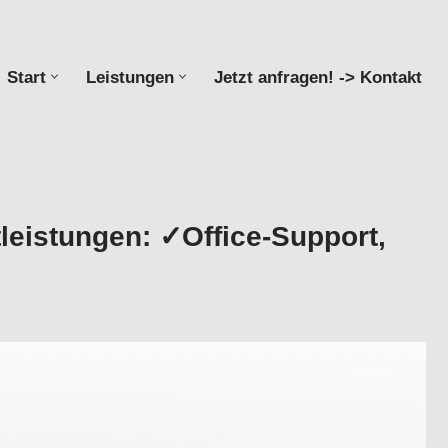
Start
Leistungen
Jetzt anfragen! -> Kontakt
Start
Leistungen
Jetzt anfragen! -> Kontakt
leistungen: ✓Office-Support,
sservice , Virtuelle Assistenz, Office-Support,
rohilfe für 69221 Dossenheim bei Valeska Horak –