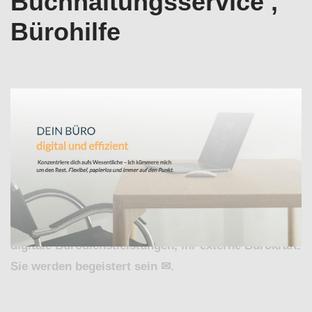
Buchhaltungsservice ,
Bürohilfe
Jetzt bei ↗️Valeska Horak – digitale
Bürodienstleistungen für Wilhelmsfeld Büroservice
oder ✓Office-Support, Virtuelle Assistenz,
Buchhaltungsservice , Bürohilfe ansehen. Haben Sie
gesucht: ✓Büroservice, ✓Buchhaltungsservice ,
✓Virtuelle Assistenz, ✓Office-Support oder
✓Bürohilfe für Wilhelmsfeld. ➡️ Valeska Horak –
digitale Bürodienstleistungen, Ihr externe Bürokraft.
Sie werden begeistert sein ✉.