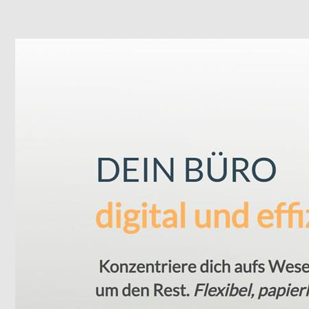
Schlagen Sie zu Büroservice für Schwaigern bei ↗️Val
Bürohilfe. Für ✓Buchhaltungsservice , ✓Büroservice, 
Bürodienstleistungen, Ihr externe Bürokraft. Mit uns e