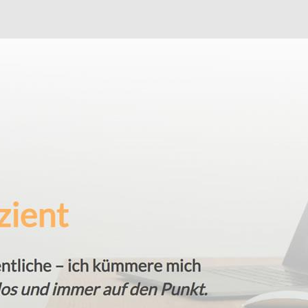
eska Horak – digitale Bürodienstleistungen und ✓Buchhal
✓Virtuelle Assistenz, ✓Office-Support als auch ✓Bürohil
rreichen Sie Ihre Ziele ✉.