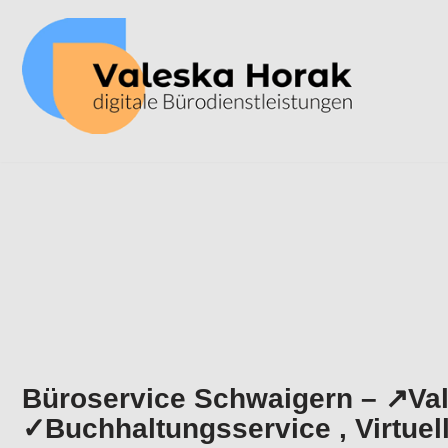
Zum
Inhalt
springen
Büroservice Schwaigern – ↗️Val
✓Buchhaltungsservice , Virtuell