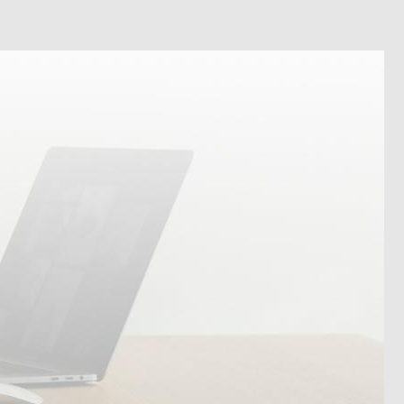
tungsservice , Office-Support, Virtuelle Assistenz,
fe in Schwaigern: ➡️ Valeska Horak – digitale