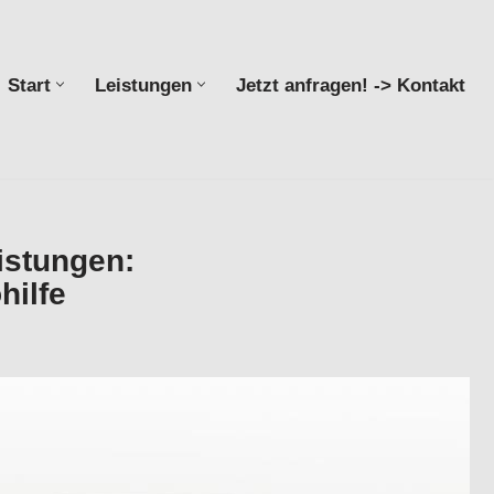
Start
Leistungen
Jetzt anfragen! -> Kontakt
Start
Leistungen
Jetzt anfragen! -> Kontakt
istungen:
hilfe
rvice , Office-Support, Virtuelle Assistenz,
uch ✓Bürohilfe in Güglingen – ➡️ Valeska Horak –