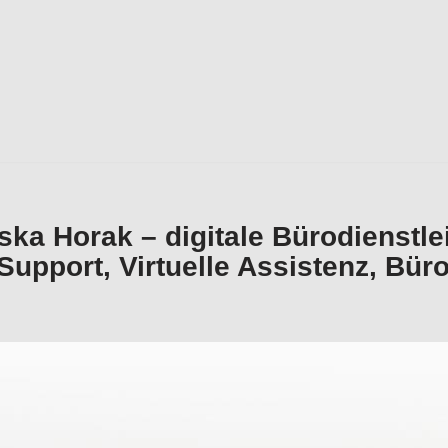
ska Horak – digitale Bürodienstle
upport, Virtuelle Assistenz, Büro
Güglingen bietet an Büroservice als auch ✓Buchhaltungsse
roservice, ✓Buchhaltungsservice , ✓Office-Support als a
. Zusammen zum Ziel ✉.