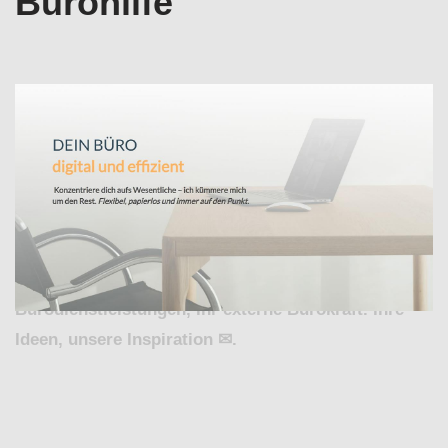
Bürohilfe
Jetzt Büroservice in Stutensee auffinden bei
↗️Valeska Horak – digitale Bürodienstleistungen und
✓Virtuelle Assistenz, Office-Support,
Buchhaltungsservice , Bürohilfe.
✓Buchhaltungsservice , ✓Büroservice, ✓Virtuelle
Assistenz, ✓Office-Support und ✓Bürohilfe in 76297
Stutensee. ➡️ Valeska Horak – digitale
Bürodienstleistungen, Ihr externe Bürokraft. Ihre
Ideen, unsere Inspiration ✉.