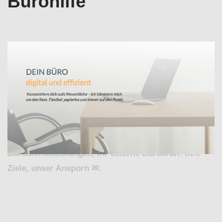
Bürohilfe
↗️Valeska Horak – digitale Bürodienstleistungen für
Graben-Neudorf bietet an Büroservice als auch
✓Virtuelle Assistenz, Buchhaltungsservice , Office-
Support, Bürohilfe. Lokalisieren Sie ✓Virtuelle
Assistenz, ✓Büroservice, ✓Buchhaltungsservice ,
✓Office-Support und ✓Bürohilfe in 76676 Graben-
Neudorf bei Valeska Horak – digitale
Bürodienstleistungen, Ihr externe Bürokraft. Ihre
Ziele, unser Ansporn ✉.