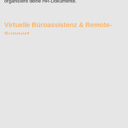
organisiere deine HR-Dokumente.
Virtuelle Büroassistenz & Remote-
Support
Mit mir arbeitest du online, flexibel und komplett
standortunabhängig. Als virtuelle Assistenz übernehme
ich organisatorische Tätigkeiten und unterstütze deine
Abläufe, sodass du im Alltag Zeit sparst.
Bewerberverwaltung &
Personalgewinnung
Von der ersten Sichtung von Bewerbungen bis hin zum