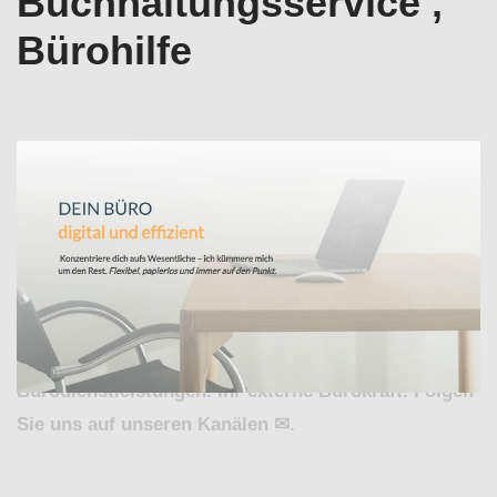
Buchhaltungsservice ,
Bürohilfe
Büroservice in Philippsburg – auffinden bei
↗️Valeska Horak – digitale Bürodienstleistungen
oder ✓Office-Support, Virtuelle Assistenz,
Buchhaltungsservice , Bürohilfe. Reservieren Sie
✓Virtuelle Assistenz, ✓Buchhaltungsservice ,
✓Büroservice, ✓Office-Support oder ✓Bürohilfe für
76661 Philippsburg bei Valeska Horak – digitale
Bürodienstleistungen. Ihr externe Bürokraft. Folgen
Sie uns auf unseren Kanälen ✉.