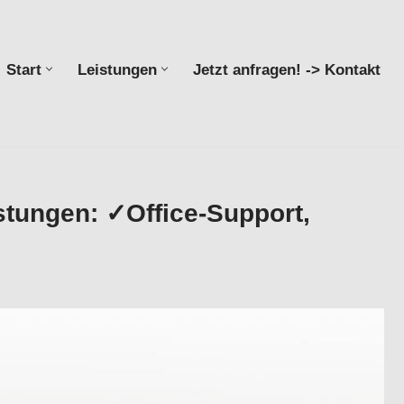
Start
Leistungen
Jetzt anfragen! -> Kontakt
Start
Leistungen
Jetzt anfragen! -> Kontakt
stungen: ✓Office-Support,
Virtuelle Assistenz, Buchhaltungsservice , Bürohilfe
ce , ✓Virtuelle Assistenz, ✓Büroservice, ✓Office-