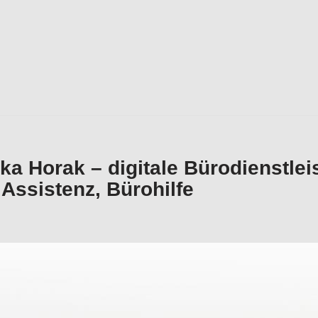
ka Horak – digitale Bürodienstlei
 Assistenz, Bürohilfe
ür Jockgrim verfügbar Büroservice und ✓Office-Support, 
stungen, Ihr externe Bürokraft bietet ✓Buchhaltungsservi
für Erfolg ✉.