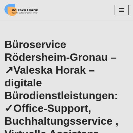
Zum
Inhalt
springen
Büroservice
Rödersheim-Gronau –
↗️Valeska Horak –
digitale
Bürodienstleistungen:
✓Office-Support,
Buchhaltungsservice ,