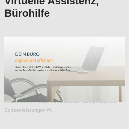
Virtuelle Assistenz,
Bürohilfe
Bekommen Sie Büroservice für Rödersheim-Gronau
bei ↗️Valeska Horak – digitale Bürodienstleistungen
und ✓Buchhaltungsservice , Virtuelle Assistenz,
Office-Support, Bürohilfe. ➡️ Valeska Horak –
digitale Bürodienstleistungen, in Rödersheim-
Gronau sind ✓Buchhaltungsservice , ✓Virtuelle
Assistenz, ✓Büroservice, ✓Office-Support als auch
✓Bürohilfe Ihr externe Bürokraft. Gemeinsam zu
Spitzenleistungen ✉.